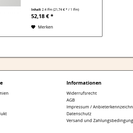
Inhalt
2.4 lfm
(21,74 € * / 1 lfm)
52,18 € *
Merken
ce
Informationen
inien
Widerrufsrecht
AGB
Impressum / Anbieterkennzeich
dukt
Datenschutz
Versand und Zahlungsbedingun