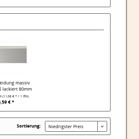
leidung massiv
ß lackiert 80mm
fm
(11,08 € * / 1 lfm)
,59 € *
Sortierung:
Niedrigster Preis