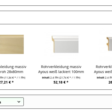
kleidung massiv
Rohrverkleidung massiv
Rohrverk
 roh 28x80mm
Ayous weiß lackiert 100mm
Ayous wei
 lfm
(11,34 € * / 1 lfm)
Inhalt
2.4 lfm
(21,74 € * / 1 lfm)
Inhalt
2.4 l
27,21 € *
52,18 € *
26
n