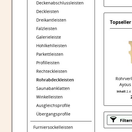
Deckenabschlussleisten
Deckleisten
Dreikantleisten
Topseller
Falzleisten
Galerieleiste
Hohlkehlleisten
Parkettleisten
Profilleisten
Rechteckleisten
Rohrver
Rohrabdeckleisten
Ayous
Saunabanklatten
Inhalt
2.4
Winkelleisten
Ausgleichsprofile
Übergangsprofile
Filter
Furniersockelleisten