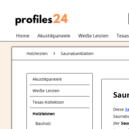
Home
Akustikpaneele
Weiße Leisten
Texas
Holzleisten
Saunabanklatten
Akustikpaneele
Weiße Leisten
Sau
Texas-Kollektion
Diese
S
Holzleisten
Saunaba
der
Sau
Bauholz