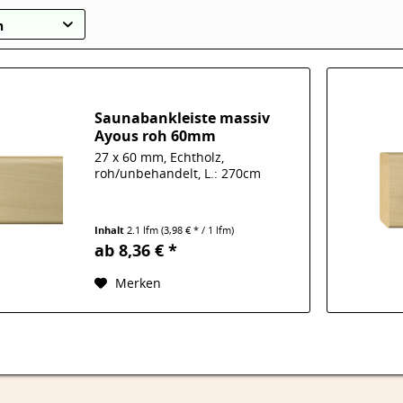
n
Saunabankleiste massiv
Ayous roh 60mm
27 x 60 mm, Echtholz,
roh/unbehandelt, L.: 270cm
Inhalt
2.1 lfm
(3,98 € * / 1 lfm)
ab 8,36 € *
Merken