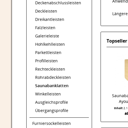
Anwendu
Deckenabschlussleisten
Deckleisten
Längere
Dreikantleisten
Falzleisten
Galerieleiste
Topseller
Hohlkehlleisten
Parkettleisten
Profilleisten
Rechteckleisten
Rohrabdeckleisten
Saunabanklatten
Winkelleisten
Saunaba
Ayo
Ausgleichsprofile
Inhalt
2.1
Übergangsprofile
a
Furniersockelleisten