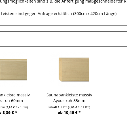
ngsmöglichkeiten sind z.B. die Anfertigung maßgeschneiderter 
 Leisten sind gegen Anfrage erhältlich (300cm / 420cm Länge).
nkleiste massiv
Saunabankleiste massiv
us roh 60mm
Ayous roh 85mm
 lfm
(3,98 € * / 1 lfm)
Inhalt
2.1 lfm
(4,98 € * / 1 lfm)
b 8,36 € *
ab 10,46 € *