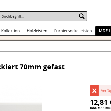
-Kollektion
Holzleisten
Furniersockelleisten
MDF-L
ckiert 70mm gefast
Verfü
12,81 
Inhalt:
2.5 lfm 