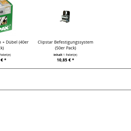
 + Dübel (40er
Clipstar Befestigungssystem
k)
(50er Pack)
Paket(e)
Inhalt
1 Paket(e)
 € *
10,85 € *