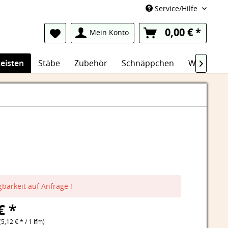
Service/Hilfe
0,00 € *
Mein Konto
eisten
Stäbe
Zubehör
Schnäppchen
Wasserfes

gbarkeit auf Anfrage !
€ *
(5,12 € * / 1 lfm)