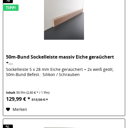
TIPP!
50m-Bund Sockelleiste massiv Eiche geraüchert
+...
Sockelleiste 5 x 28 mm Eiche geraüchert + 2x weiß geölt,
50m-Bund Befest.: Silikon / Schrauben
Inhalt
50 lfm
(2,60 € * / 1 lfm)
129,99 € *
313,56 € *
Merken