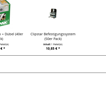
 + Dübel (40er
Clipstar Befestigungssystem
k)
(50er Pack)
Paket(e)
Inhalt
1 Paket(e)
 € *
10,85 € *