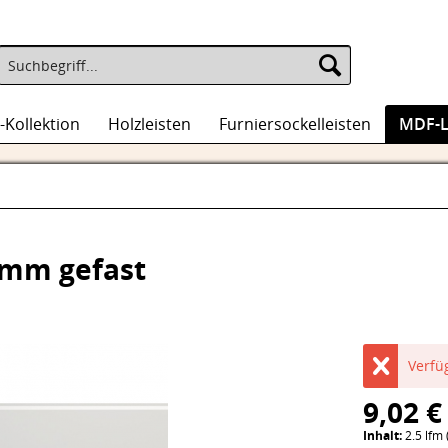
-Kollektion
Holzleisten
Furniersockelleisten
MDF-L
0mm gefast
Verfü
9,02 €
Inhalt:
2.5 lfm 