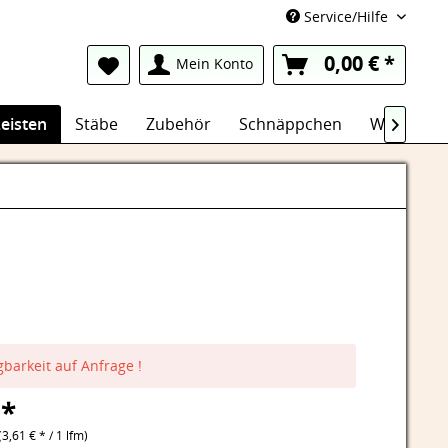
Service/Hilfe
0,00 € *
Mein Konto
eisten
Stäbe
Zubehör
Schnäppchen
Wasserfes

gbarkeit auf Anfrage !
 *
(3,61 € * / 1 lfm)