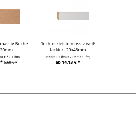
 massiv Buche
Rechteckleiste massiv weiß
0x20mm
lackiert 20x48mm
,58 € * / 1 lfm)
Inhalt
2.1 lfm
(6,73 € * / 1 lfm)
 *
ab 14,13 € *
5,69 € *