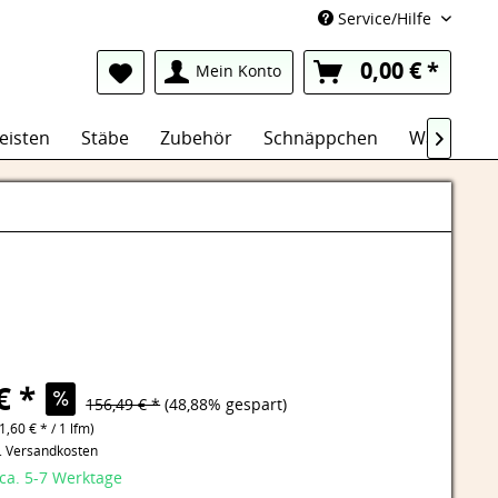
Service/Hilfe
0,00 € *
Mein Konto
eisten
Stäbe
Zubehör
Schnäppchen
Wasserfest

€ *
156,49 € *
(48,88% gespart)
1,60 € * / 1 lfm)
l. Versandkosten
 ca. 5-7 Werktage