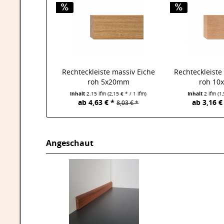
Rechteckleiste massiv Eiche
Rechteckleiste
roh 5x20mm
roh 1
Inhalt
2.15 lfm
(2,15 € * / 1 lfm)
Inhalt
2 lfm
(1
ab 4,63 € *
ab 3,16 €
8,03 € *
Angeschaut