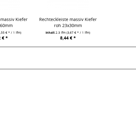
 massiv Kiefer
Rechteckleiste massiv Kiefer
3x60mm
roh 23x30mm
6,55 € * / 1 lfm)
Inhalt
2.3 lfm
(3,67 € * / 1 lfm)
 € *
8,44 € *