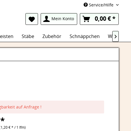
Service/Hilfe
0,00 € *
Mein Konto
eisten
Stäbe
Zubehör
Schnäppchen
Wasserfes

gbarkeit auf Anfrage !
 *
(1,20 € * / 1 lfm)