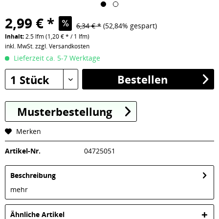
2,99 € *
6,34 € *
(52,84% gespart)
Inhalt:
2.5 lfm (1,20 € * / 1 lfm)
inkl. MwSt.
zzgl. Versandkosten
Lieferzeit ca. 5-7 Werktage
Bestellen
1 Stück
Musterbestellung
Merken
Artikel-Nr.
04725051
Beschreibung
mehr
Ähnliche Artikel