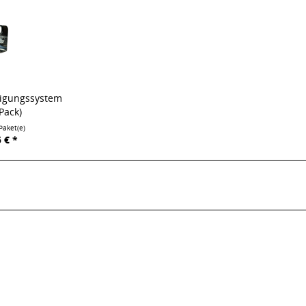
tigungssystem
Pack)
Paket(e)
 € *