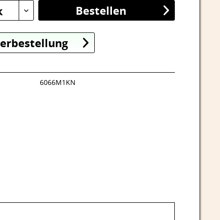
Bestellen
k
erbestellung
6066M1KN