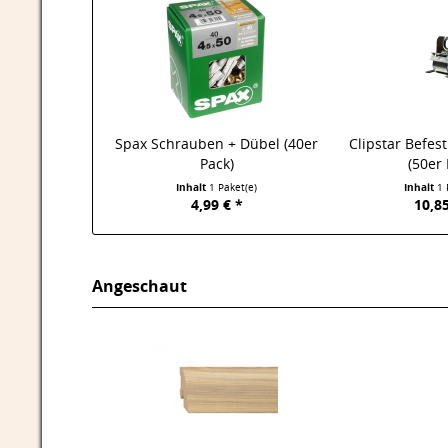
Spax Schrauben + Dübel (40er
Clipstar Befes
Pack)
(50er 
Inhalt
1 Paket(e)
Inhalt
1 
4,99 € *
10,85
Angeschaut