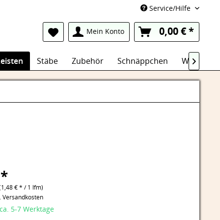
Service/Hilfe
0,00 € *
Mein Konto
eisten
Stäbe
Zubehör
Schnäppchen
Wasserfes

 *
(1,48 € * / 1 lfm)
l. Versandkosten
 ca. 5-7 Werktage