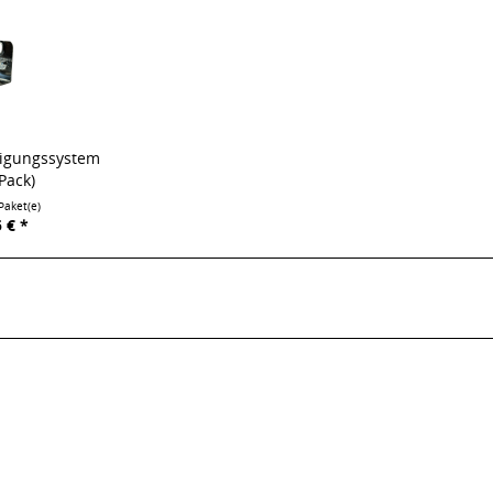
tigungssystem
Pack)
Paket(e)
 € *