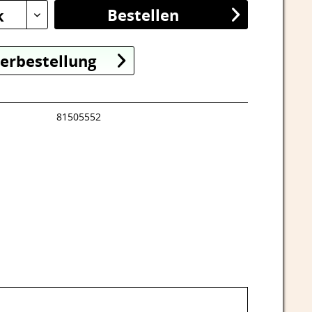
Bestellen
k
erbestellung
81505552