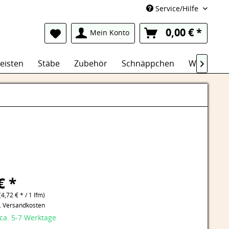
Service/Hilfe
0,00 € *
Mein Konto
eisten
Stäbe
Zubehör
Schnäppchen
Wasserfes

€ *
(4,72 € * / 1 lfm)
l. Versandkosten
 ca. 5-7 Werktage