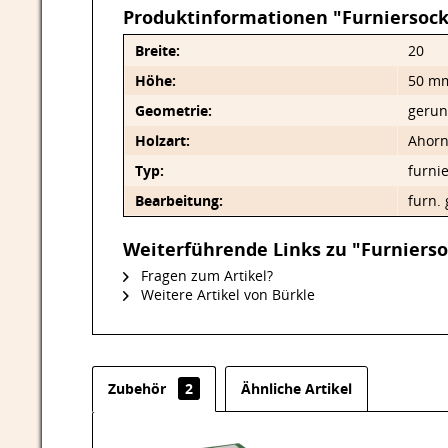
Produktinformationen "Furniersock
Breite:
20
Höhe:
50 m
Geometrie:
gerun
Holzart:
Ahor
Typ:
furnie
Bearbeitung:
furn. 
Weiterführende Links zu "Furnierso
Fragen zum Artikel?
Weitere Artikel von Bürkle
Zubehör
2
Ähnliche Artikel