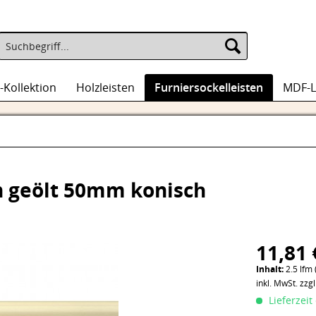
-Kollektion
Holzleisten
Furniersockelleisten
MDF-L
n geölt 50mm konisch
11,81 
Inhalt:
2.5 lfm 
inkl. MwSt.
zzg
Lieferzeit