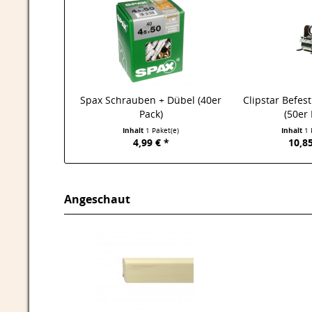
Spax Schrauben + Dübel (40er
Clipstar Befes
Pack)
(50er 
Inhalt
1 Paket(e)
Inhalt
1 
4,99 € *
10,85
Angeschaut