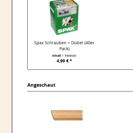
Spax Schrauben + Dübel (40er
Pack)
Inhalt
1 Paket(e)
4,99 € *
Angeschaut