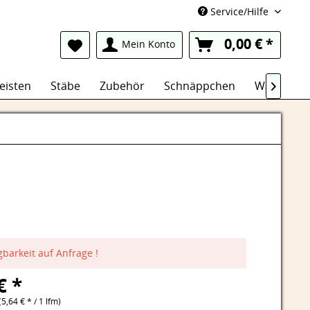
Service/Hilfe
0,00 € *
Mein Konto
eisten
Stäbe
Zubehör
Schnäppchen
Wasserfest

gbarkeit auf Anfrage !
€ *
(5,64 € * / 1 lfm)