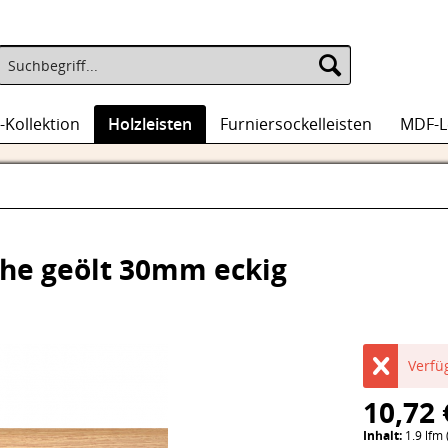
-Kollektion
Holzleisten
Furniersockelleisten
MDF-L
n
che geölt 30mm eckig
Verfü
10,72 
Inhalt:
1.9 lfm 